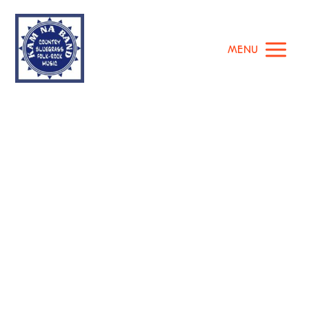
MENU
country
Články pro štítek country