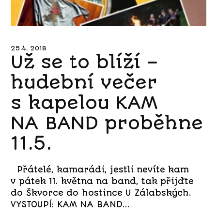
25.4. 2018
Už se to blíží –
hudební večer
s kapelou KAM
NA BAND proběhne
11.5.
Přátelé, kamarádi, jestli nevíte kam
v pátek 11. května na band, tak přijďte
do Škvorce do hostince U Zálabských.
VYSTOUPÍ: KAM NA BAND...